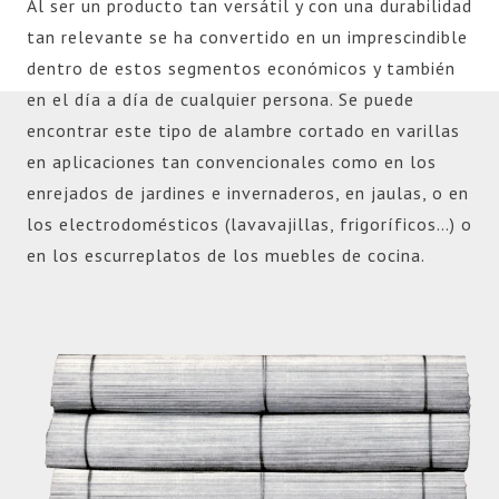
la innovación y el servicio al cliente excepcional.
Al ser un producto tan versátil y con una durabilidad
Descubre la diferencia que un fabricante experto en
tan relevante se ha convertido en un imprescindible
alambre cortado en varillas puede hacer en tu
dentro de estos segmentos económicos y también
próximo proyecto.
en el día a día de cualquier persona. Se puede
encontrar este tipo de alambre cortado en varillas
en aplicaciones tan convencionales como en los
enrejados de jardines e invernaderos, en jaulas, o en
los electrodomésticos (lavavajillas, frigoríficos…) o
en los escurreplatos de los muebles de cocina.