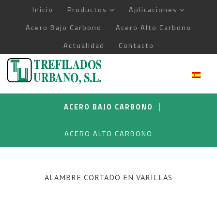
Saltar
Inicio
Productos
Aplicaciones
al
Acero Bajo Carbono
Acero Alto Carbono
contenido
Actualidad
Contacto
ACERO BAJO CARBONO
ACERO ALTO CARBONO
ALAMBRE CORTADO EN VARILLAS