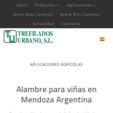
Saltar
Inicio
Productos
Aplicaciones
al
Acero Bajo Carbono
Acero Alto Carbono
contenido
Actualidad
Contacto
APLICACIONES AGRÍCOLAS
Alambre para viñas en
Mendoza Argentina