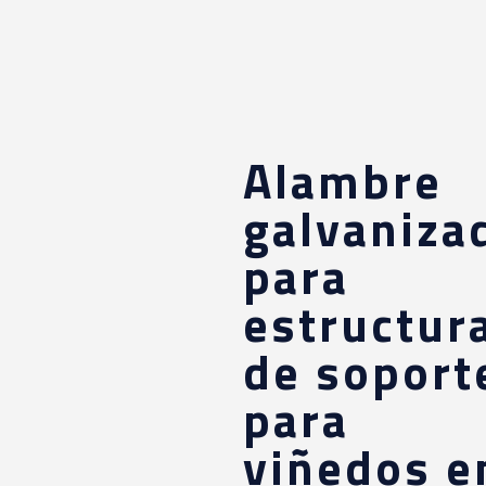
Alambre
galvaniza
para
estructur
de soport
para
viñedos e