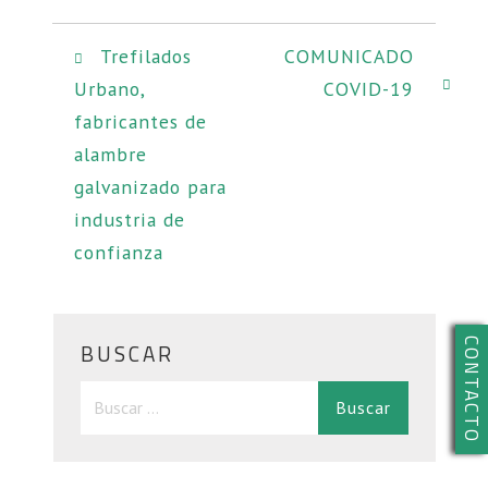
Navegación
Trefilados
COMUNICADO
Urbano,
COVID-19
de
fabricantes de
entradas
alambre
galvanizado para
industria de
confianza
CONTACTO
BUSCAR
Buscar: